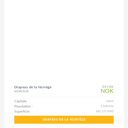
Drapeau de la Norvège
DEVISE
NOK
NORVÈGE
Capitale
OSLO
Population :
5.109.056
Superficie :
385.155 KM2
DRAPEAU DE LA NORVÈGE