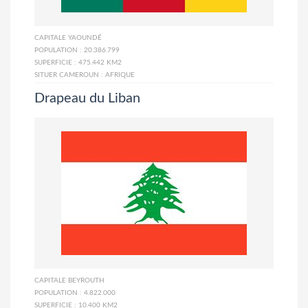
CAPITALE
YAOUNDÉ
POPULATION :
20.386.799
SUPERFICIE :
475.442 KM2
SITUER CAMEROUN :
AFRIQUE
Drapeau du Liban
CAPITALE
BEYROUTH
POPULATION :
4.822.000
SUPERFICIE :
10.400 KM2