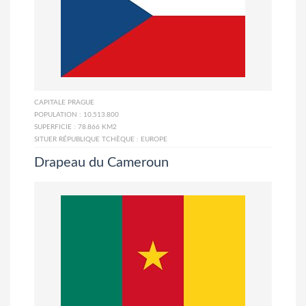
CAPITALE
PRAGUE
POPULATION :
10.513.800
SUPERFICIE :
78.866 KM2
SITUER RÉPUBLIQUE TCHÈQUE :
EUROPE
Drapeau du Cameroun