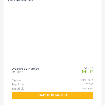
Drapeaux aléatoires
Drapeau de Maurice
DEVISE
MUR
MAURICE
Capitale
PORT-LOUIS
Population :
1.257.900
Superficie :
2.040 KM2
DRAPEAU DE MAURICE