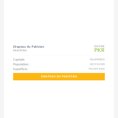
Drapeau du Pakistan
DEVISE
PKR
PAKISTAN
Capitale
ISLAMABAD
Population :
185.914.000
Superficie :
796.095 KM2
DRAPEAU DU PAKISTAN