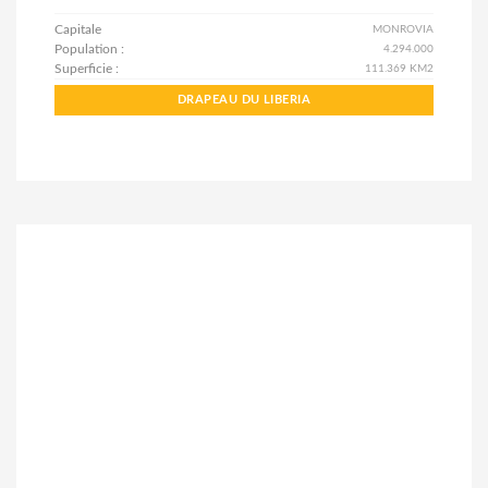
Capitale
MONROVIA
Population :
4.294.000
Superficie :
111.369 KM2
DRAPEAU DU LIBERIA