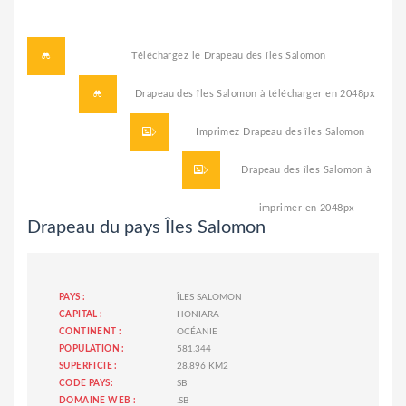
Téléchargez le
Drapeau des îles Salomon
Drapeau des îles Salomon à télécharger
en 2048px
Imprimez
Drapeau des îles Salomon
Drapeau des îles Salomon à
imprimer
en 2048px
Drapeau du pays Îles Salomon
PAYS :
ÎLES SALOMON
CAPITAL :
HONIARA
CONTINENT :
OCÉANIE
POPULATION :
581.344
SUPERFICIE :
28.896 KM2
CODE PAYS:
SB
DOMAINE WEB :
.SB