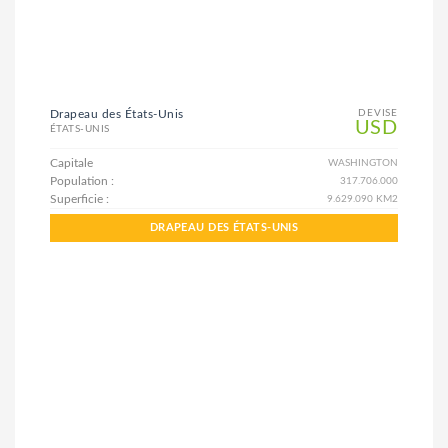
Drapeau des États-Unis
DEVISE
USD
ÉTATS-UNIS
Capitale
WASHINGTON
Population :
317.706.000
Superficie :
9.629.090 KM2
DRAPEAU DES ÉTATS-UNIS