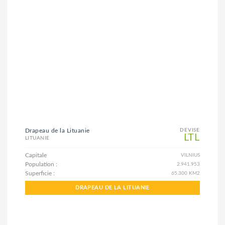
Drapeau de la Lituanie
DEVISE
LTL
LITUANIE
Capitale
VILNIUS
Population :
2.941.953
Superficie :
65.300 KM2
DRAPEAU DE LA LITUANIE