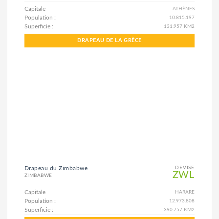
Capitale
ATHÈNES
Population :
10.815.197
Superficie :
131.957 KM2
DRAPEAU DE LA GRÈCE
Drapeau du Zimbabwe
DEVISE
ZWL
ZIMBABWE
Capitale
HARARE
Population :
12.973.808
Superficie :
390.757 KM2