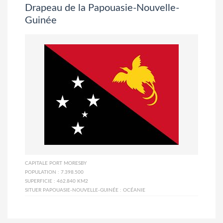
Drapeau de la Papouasie-Nouvelle-
Guinée
CAPITALE
PORT MORESBY
POPULATION :
7.398.500
SUPERFICIE :
462.840 KM2
SITUER PAPOUASIE-NOUVELLE-GUINÉE :
OCÉANIE