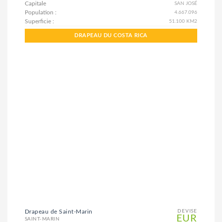
Capitale
SAN JOSÉ
Population :
4.667.096
Superficie :
51.100 KM2
DRAPEAU DU COSTA RICA
Drapeau de Saint-Marin
DEVISE
EUR
SAINT-MARIN