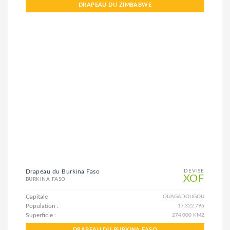
DRAPEAU DU ZIMBABWE
Drapeau du Burkina Faso
DEVISE
XOF
BURKINA FASO
Capitale
OUAGADOUGOU
Population :
17.322.796
Superficie :
274.000 KM2
DRAPEAU DU BURKINA FASO