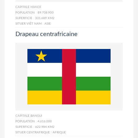
CAPITALE
HANOÏ
POPULATION :
89.708.900
SUPERFICIE :
331.689 KM2
SITUER VIÊT NAM :
ASIE
Drapeau centrafricaine
CAPITALE
BANGUI
POPULATION :
4.616.000
SUPERFICIE :
622.984 KM2
SITUER CENTRAFRIQUE :
AFRIQUE