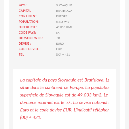
PAYS :
SLOVAQUIE
CAPITAL :
BRATISLAVA
CONTINENT :
EUROPE
POPULATION :
5.415.949
SUPERFICIE :
49.033 KM2
CODE PAYS:
SK
DOMAINE WEB :
.SK
DEVISE :
EURO
CODE DEVISE :
EUR
TEL :
(00) + 421
La capitale du pays Slovaquie est Bratislava. Le pays de 
situe dans le continent de Europe. La population est de 5
superficie de Slovaquie est de 49.033 km2. Le code pays 
domaine internet est le .sk. La devise national du pays de
Euro et le code devise EUR. L'indicatif téléphonique de S
(00) + 421.