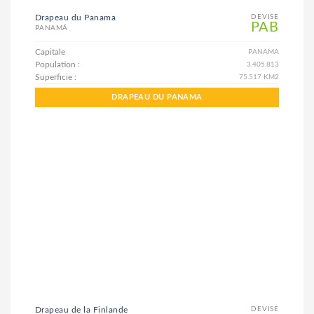
Drapeau du Panama
DEVISE
PAB
PANAMÁ
Capitale
PANAMA
Population :
3.405.813
Superficie :
75.517 KM2
DRAPEAU DU PANAMA
Drapeau de la Finlande
DEVISE