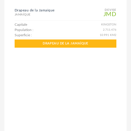
Drapeau de la Jamaïque
DEVISE
JMD
JAMAÏQUE
Capitale
KINGSTON
Population :
2.711.476
Superficie :
10.991 KM2
DRAPEAU DE LA JAMAÏQUE