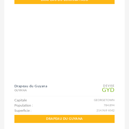
Drapeau du Guyana
DEVISE
GYD
GUYANA
Capitale
GEORGETOWN
Population :
784.894
Superficie :
214.969 KM2
DRAPEAU DU GUYANA