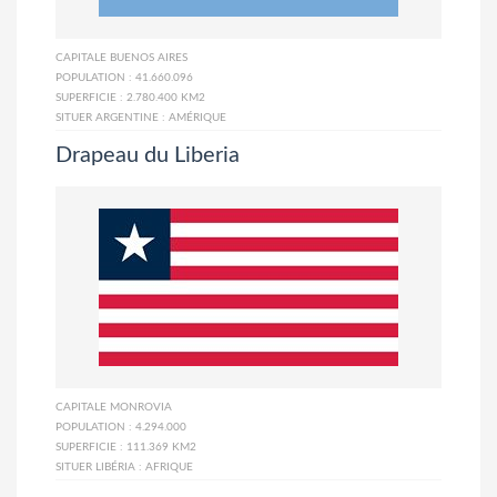
CAPITALE
BUENOS AIRES
POPULATION :
41.660.096
SUPERFICIE :
2.780.400 KM2
SITUER ARGENTINE :
AMÉRIQUE
Drapeau du Liberia
CAPITALE
MONROVIA
POPULATION :
4.294.000
SUPERFICIE :
111.369 KM2
SITUER LIBÉRIA :
AFRIQUE