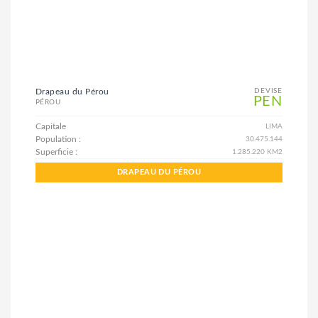
Drapeau du Pérou
DEVISE
PEN
PÉROU
Capitale
LIMA
Population :
30.475.144
Superficie :
1.285.220 KM2
DRAPEAU DU PÉROU