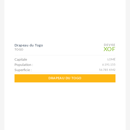
Drapeau du Togo
DEVISE
XOF
TOGO
Capitale
LOMÉ
Population :
6.191.155
Superficie :
56.785 KM2
DRAPEAU DU TOGO