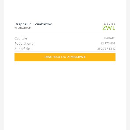
Drapeau du Zimbabwe
DEVISE
ZWL
ZIMBABWE
Capitale
HARARE
Population :
12.973.808
Superficie :
390.757 KM2
DRAPEAU DU ZIMBABWE