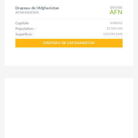
Drapeau de l'Afghanistan
DEVISE
AFN
AFGHANISTAN
Capitale
KABOUL
Population :
25.500.100
Superficie :
652.090 KM2
DRAPEAU DE L'AFGHANISTAN