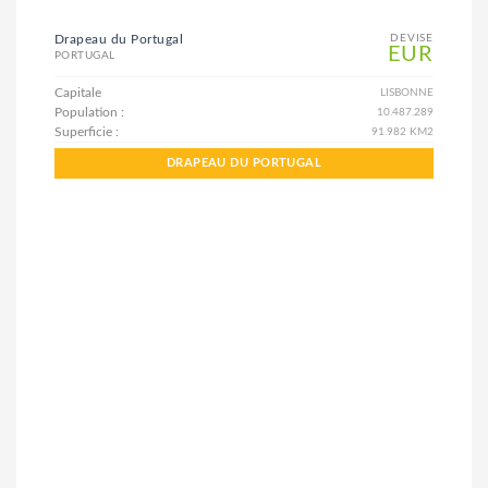
Drapeau du Portugal
DEVISE
EUR
PORTUGAL
Capitale
LISBONNE
Population :
10.487.289
Superficie :
91.982 KM2
DRAPEAU DU PORTUGAL