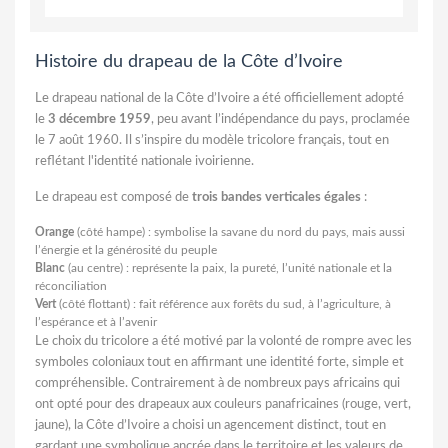
Histoire du drapeau de la Côte d’Ivoire
Le drapeau national de la Côte d’Ivoire a été officiellement adopté
le
3 décembre 1959
, peu avant l’indépendance du pays, proclamée
le 7 août 1960. Il s’inspire du modèle tricolore français, tout en
reflétant l'identité nationale ivoirienne.
Le drapeau est composé de
trois bandes verticales égales
:
Orange
(côté hampe) : symbolise la savane du nord du pays, mais aussi
l’énergie et la générosité du peuple
Blanc
(au centre) : représente la paix, la pureté, l’unité nationale et la
réconciliation
Vert
(côté flottant) : fait référence aux forêts du sud, à l’agriculture, à
l’espérance et à l’avenir
Le choix du tricolore a été motivé par la volonté de rompre avec les
symboles coloniaux tout en affirmant une identité forte, simple et
compréhensible. Contrairement à de nombreux pays africains qui
ont opté pour des drapeaux aux couleurs panafricaines (rouge, vert,
jaune), la Côte d’Ivoire a choisi un agencement distinct, tout en
gardant une symbolique ancrée dans le territoire et les valeurs de