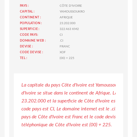
PAYS :
CÔTE D'IVOIRE
CAPITAL :
YAMOUSSOUKRO
CONTINENT :
AFRIQUE
POPULATION :
23.202.000
SUPERFICIE :
322.463 KM2
CODE PAYS:
CI
DOMAINE WEB :
.CI
DEVISE :
FRANC
CODE DEVISE :
XOF
TEL :
(00) + 225
La capitale du pays Côte d'Ivoire est Yamoussoukro. Le p
d'Ivoire se situe dans le continent de Afrique. La populati
23.202.000 et la superficie de Côte d'Ivoire est de 322.
code pays est CI, Le domaine internet est le .ci. La devise
pays de Côte d'Ivoire est Franc et le code devise XOF. L'in
téléphonique de Côte d'Ivoire est (00) + 225.