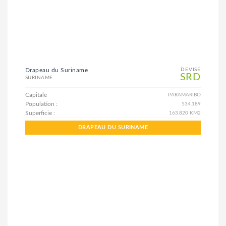
Drapeau du Suriname
DEVISE
SRD
SURINAME
Capitale
PARAMARIBO
Population :
534.189
Superficie :
163.820 KM2
DRAPEAU DU SURINAME