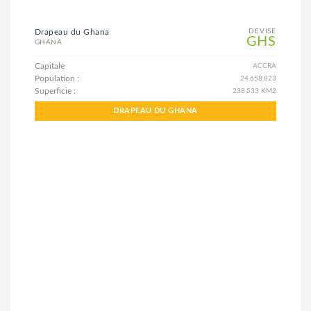
Drapeau du Ghana
DEVISE
GHS
GHANA
Capitale
ACCRA
Population :
24.658.823
Superficie :
238.533 KM2
DRAPEAU DU GHANA