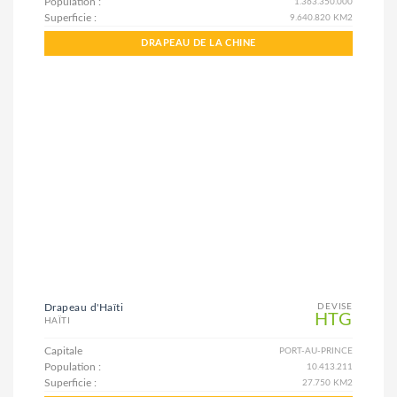
Population :
1.363.350.000
Superficie :
9.640.820 KM2
DRAPEAU DE LA CHINE
Drapeau d'Haïti
DEVISE
HTG
HAÏTI
Capitale
PORT-AU-PRINCE
Population :
10.413.211
Superficie :
27.750 KM2