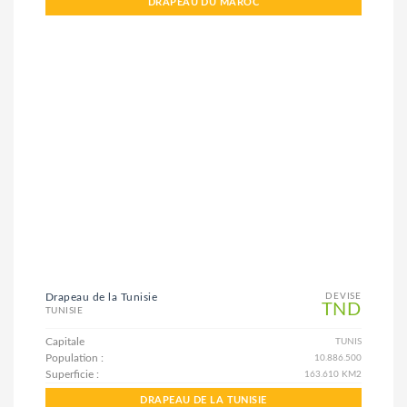
DRAPEAU DU MAROC
Drapeau de la Tunisie
DEVISE
TND
TUNISIE
Capitale
TUNIS
Population :
10.886.500
Superficie :
163.610 KM2
DRAPEAU DE LA TUNISIE