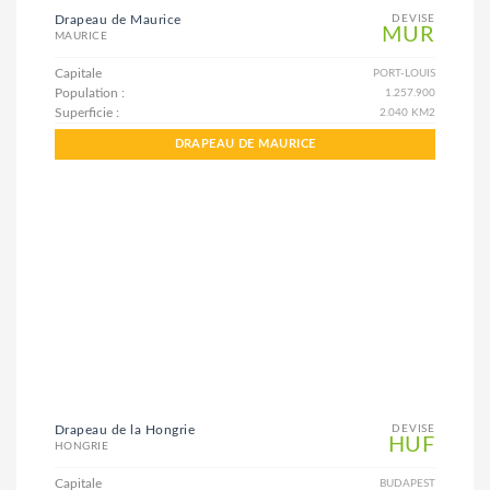
Drapeau de Maurice
DEVISE
MUR
MAURICE
Capitale
PORT-LOUIS
Population :
1.257.900
Superficie :
2.040 KM2
DRAPEAU DE MAURICE
Drapeau de la Hongrie
DEVISE
HUF
HONGRIE
Capitale
BUDAPEST