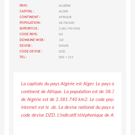
PAYS :
ALGÉRIE
CAPITAL :
ALGER
CONTINENT :
AFRIQUE
POPULATION :
38.700.000
SUPERFICIE :
2.381.740 KM2
CODE PAYS:
DZ
DOMAINE WEB :
.DZ
DEVISE :
DINAR
CODE DEVISE :
DZD
TEL :
(00) + 213
La capitale du pays Algérie est Alger. Le pays de Algérie s
continent de Afrique. La population est de 38.700.000 et 
de Algérie est de 2.381.740 km2. Le code pays est DZ, 
internet est le .dz. La devise national du pays de Algérie e
code devise DZD. L'indicatif téléphonique de Algérie est 