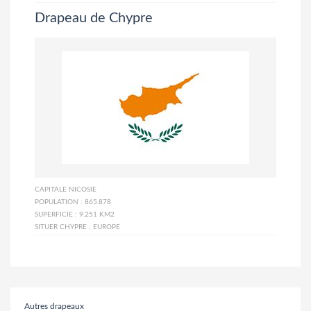
Drapeau de Chypre
CAPITALE
NICOSIE
POPULATION :
865.878
SUPERFICIE :
9.251 KM2
SITUER CHYPRE :
EUROPE
Autres drapeaux