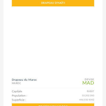
DRAPEAU D'HAÏTI
Drapeau du Maroc
DEVISE
MAD
MAROC
Capitale
RABAT
Population :
33.202.300
Superficie :
446.550 KM2