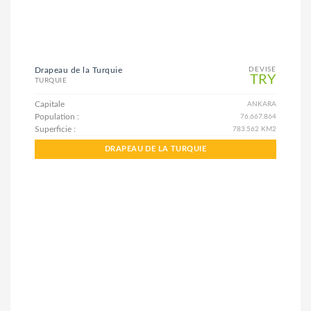
Drapeau de la Turquie
DEVISE
TRY
TURQUIE
Capitale
ANKARA
Population :
76.667.864
Superficie :
783.562 KM2
DRAPEAU DE LA TURQUIE