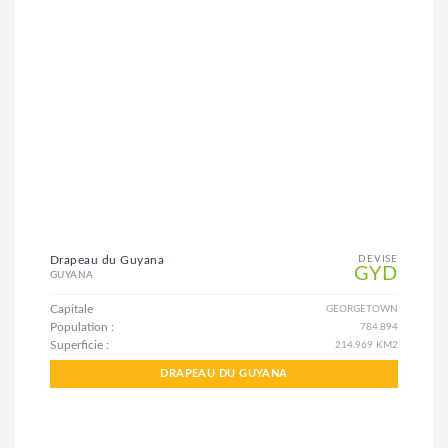
Drapeau du Guyana
DEVISE
GYD
GUYANA
Capitale
GEORGETOWN
Population :
784.894
Superficie :
214.969 KM2
DRAPEAU DU GUYANA