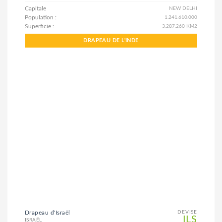
Capitale
NEW DELHI
Population :
1.241.610.000
Superficie :
3.287.260 KM2
DRAPEAU DE L'INDE
Drapeau d'Israël
DEVISE
ILS
ISRAËL