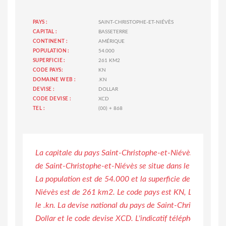
PAYS :
SAINT-CHRISTOPHE-ET-NIÉVÈS
CAPITAL :
BASSETERRE
CONTINENT :
AMÉRIQUE
POPULATION :
54.000
SUPERFICIE :
261 KM2
CODE PAYS:
KN
DOMAINE WEB :
.KN
DEVISE :
DOLLAR
CODE DEVISE :
XCD
TEL :
(00) + 868
La capitale du pays Saint-Christophe-et-Niévès est Basse
de Saint-Christophe-et-Niévès se situe dans le continent
La population est de 54.000 et la superficie de Saint-Chr
Niévès est de 261 km2. Le code pays est KN, Le domaine 
le .kn. La devise national du pays de Saint-Christophe-et
Dollar et le code devise XCD. L'indicatif téléphonique de 