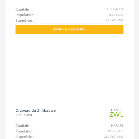
Capitale
JÉRUSALEM
Population :
8.146.300
Superficie :
22.145 KM2
DRAPEAU D'ISRAËL
Drapeau du Zimbabwe
DEVISE
ZWL
ZIMBABWE
Capitale
HARARE
Population :
12.973.808
Superficie :
390.757 KM2