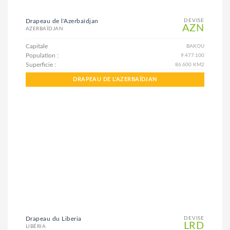
Drapeau de l'Azerbaïdjan
DEVISE
AZN
AZERBAÏDJAN
Capitale
BAKOU
Population :
9.477.100
Superficie :
86.600 KM2
DRAPEAU DE L'AZERBAÏDJAN
Drapeau du Liberia
DEVISE
LRD
LIBÉRIA