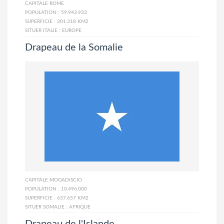
CAPITALE
ROME
POPULATION :
59.943.933
SUPERFICIE :
301.318 KM2
SITUER ITALIE :
EUROPE
Drapeau de la Somalie
CAPITALE
MOGADISCIO
POPULATION :
10.496.000
SUPERFICIE :
637.657 KM2
SITUER SOMALIE :
AFRIQUE
Drapeau de l'Islande