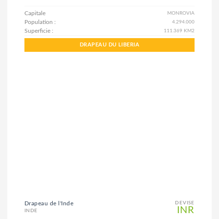
Capitale
MONROVIA
Population :
4.294.000
Superficie :
111.369 KM2
DRAPEAU DU LIBERIA
Drapeau de l'Inde
DEVISE
INR
INDE