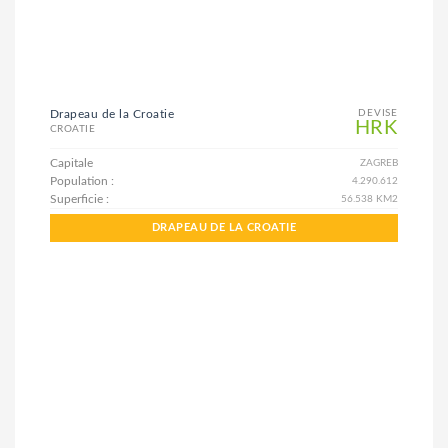
Drapeau de la Croatie
DEVISE
HRK
CROATIE
Capitale
ZAGREB
Population :
4.290.612
Superficie :
56.538 KM2
DRAPEAU DE LA CROATIE