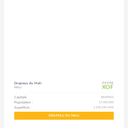
Drapeau du Mali
DEVISE
XOF
MALI
Capitale
BAMAKO
Population :
15.302.000
Superficie :
1.240.190 KM2
DRAPEAU DU MALI