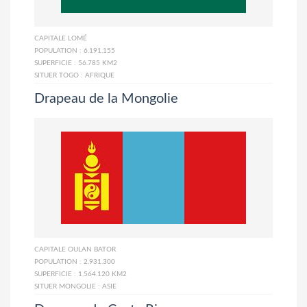
CAPITALE
LOMÉ
POPULATION :
6.191.155
SUPERFICIE :
56.785 KM2
SITUER TOGO :
AFRIQUE
Drapeau de la Mongolie
CAPITALE
OULAN BATOR
POPULATION :
2.931.300
SUPERFICIE :
1.564.120 KM2
SITUER MONGOLIE :
ASIE