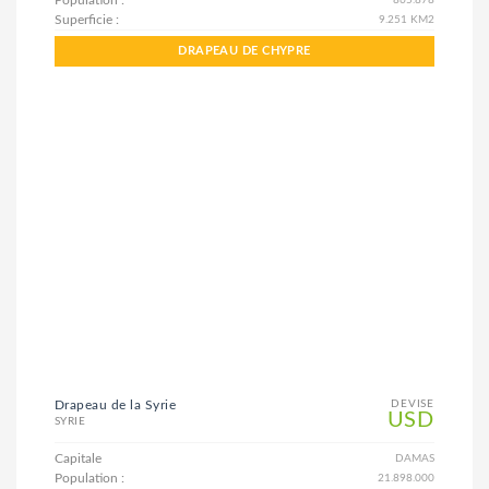
Population :
865.878
Superficie :
9.251 KM2
DRAPEAU DE CHYPRE
Drapeau de la Syrie
DEVISE
USD
SYRIE
Capitale
DAMAS
Population :
21.898.000