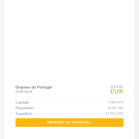
Drapeau du Portugal
DEVISE
EUR
PORTUGAL
Capitale
LISBONNE
Population :
10.487.289
Superficie :
91.982 KM2
DRAPEAU DU PORTUGAL