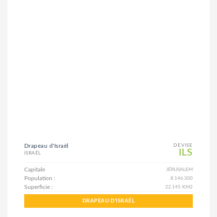
Drapeau d'Israël
DEVISE
ILS
ISRAËL
Capitale
JÉRUSALEM
Population :
8.146.300
Superficie :
22.145 KM2
DRAPEAU D'ISRAËL