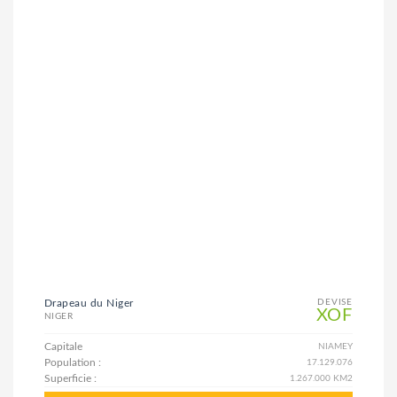
Drapeau du Niger
DEVISE
XOF
NIGER
Capitale
NIAMEY
Population :
17.129.076
Superficie :
1.267.000 KM2