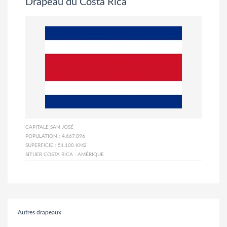
Drapeau du Costa Rica
CAPITALE
SAN JOSÉ
POPULATION :
4.667.096
SUPERFICIE :
51.100 KM2
SITUER COSTA RICA :
AMÉRIQUE
Autres drapeaux