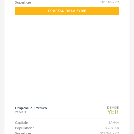
Superficie :
185.180 KM2
DRAPEAU DE LA SYRIE
Drapeau du Yémen
DEVISE
YER
YÉMEN
Capitale
SANAA
Population :
25.235.000
Superficie :
527.968 KM2